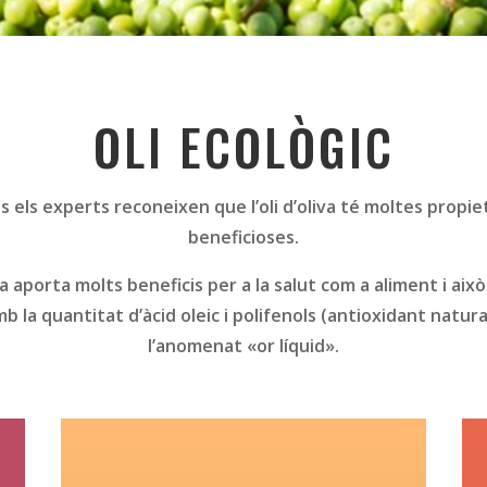
OLI ECOLÒGIC
s els experts reconeixen que l’oli d’oliva té moltes propie
beneficioses.
iva aporta molts beneficis per a la salut com a aliment i aix
b la quantitat d’àcid oleic i polifenols (antioxidant natura
l’anomenat «or líquid».