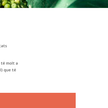
tats
ò té molt a
l) que té