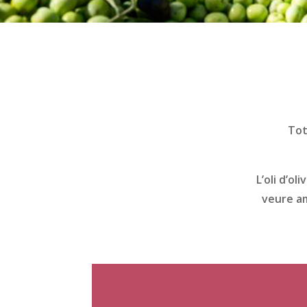
Tot
L’oli d’ol
veure am